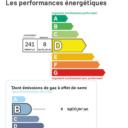
Les performances énergétiques
logement extrêmement performant
consommation
(énergie primaire)
émissions
241
8
2
2
kWh/m
.an
kg CO
/m
.an
2
logement extrêmement peu performant
Dont émissions de gaz à effet de serre
*
peu d'émissions de CO2
8
kgCO
/m
.an
2
2