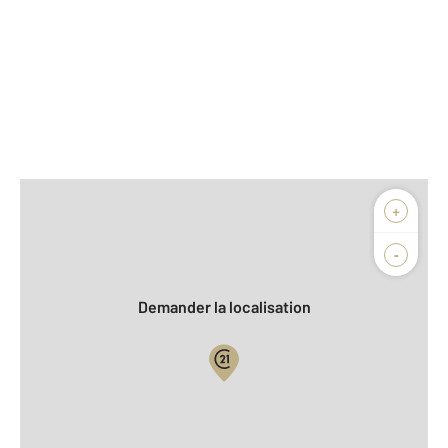
Afficher sur la carte :
+
Agence
Biens vendus
-
Demander la localisation
Vue globale
2
Surface totale : 267 m
2
Surface habitable : 150 m