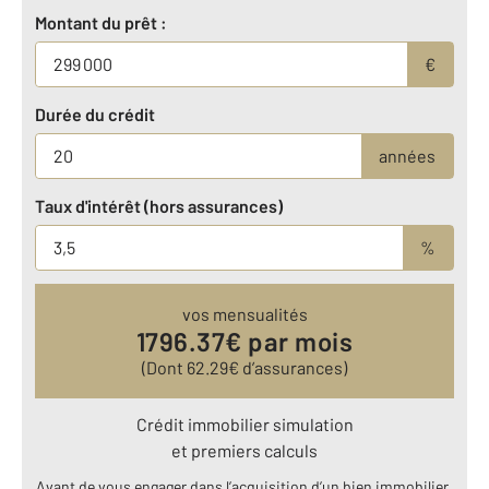
Montant du prêt :
€
Durée du crédit
années
Taux d'intérêt (hors assurances)
%
vos mensualités
1796.37
€ par mois
(Dont
62.29
€ d’assurances)
Crédit immobilier simulation
et premiers calculs
Avant de vous engager dans l’acquisition d’un bien immobilier,