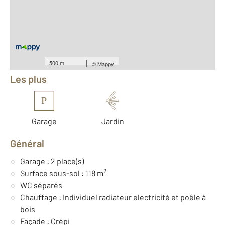
2
Surface terrain : 767 m
Nombre de pièces : 5
[Voir le détail]
Équipements
500 m
©
Mappy
Les plus
P
Garage
Jardin
Général
Garage : 2 place(s)
2
Surface sous-sol : 118 m
WC séparés
Chauffage : Individuel radiateur electricité et poêle à
bois
Façade : Crépi