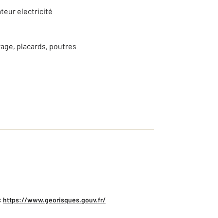
teur electricité
rage, placards, poutres
:
https://www.georisques.gouv.fr/