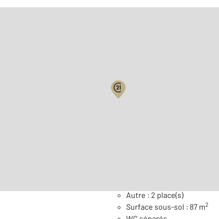
Biens vendus
2
Surface habitable : 170 m
Nombre de pièces : 6
[Voi
Général
Autre : 2 place(s)
2
Surface sous-sol : 87 m
WC séparés