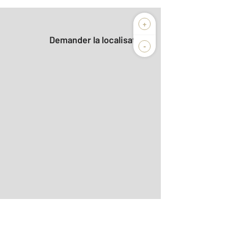
+
Demander la localisation
-
r le détail]