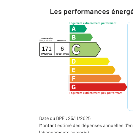
Les performances énerg
logement extrêmement performant
consommation
(énergie primaire)
émissions
171
6
2
2
kg CO
/m
.an
kWh/m
.an
2
logement extrêmement peu performant
Date du DPE : 25/11/2025
Montant estimé des dépenses annuelles d'éne
(abonnements compris).