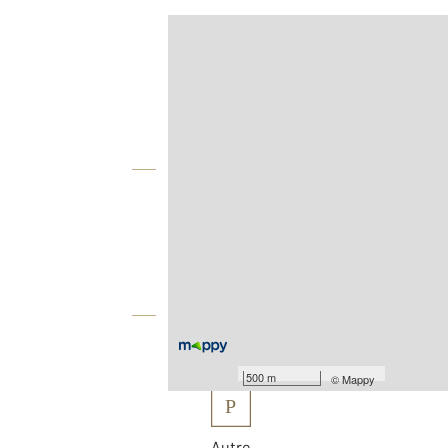
Afficher sur la carte :
Agence
Vue globale
2
Surface totale : 257 m
2
Surface terrain : 1 532 m
Équipements
Les plus
500 m
©
Mappy
P
Autre