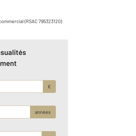
 commercial (RSAC 795323120)
sualités
ement
€
années