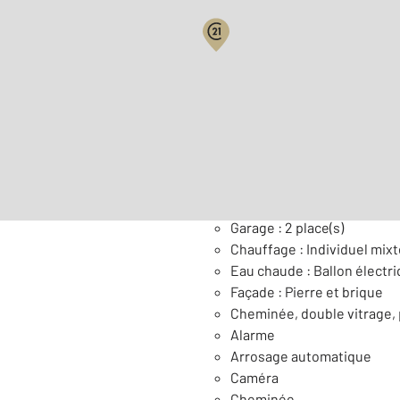
Surface habitable : 281,4
Nombre de pièces : 9
[Voi
Général
Garage : 2 place(s)
Chauffage : Individuel mixt
Eau chaude : Ballon électr
Façade : Pierre et brique
Cheminée, double vitrage,
Alarme
Arrosage automatique
Caméra
Cheminée