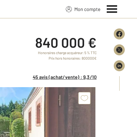
Mon compte
840 000 €
Honoraires charge acquéreur: 5 % TTC
Prix hors honoraires: 800000€
45 avis (achat/vente) : 9,3/10