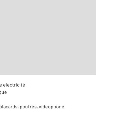
2
 m
r le détail]
e electricité
ique
 placards, poutres, videophone