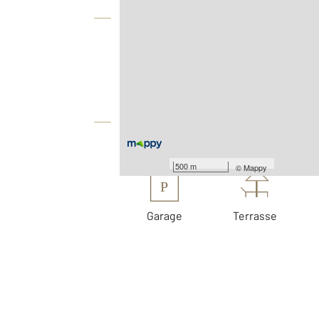
Vue globale
2
Surface totale : 329,4 m
2
Surface terrain : 6 000 m
Équipements
Les plus
500 m
©
Mappy
P
Garage
Terrasse