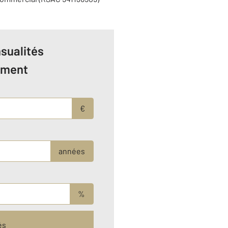
sualités
ement
€
années
%
és