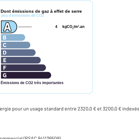
Dont émissions de gaz à effet de serre
*
peu d'émissions de CO2
4
kgCO
/m
.an
2
2
Émissions de CO2 très importantes
rgie pour un usage standard entre 2320,0 € et 3200,0 € indexé
commercial (RSAC 941136509)