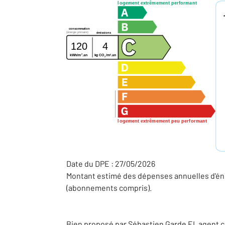
logement extrêmement performant
consommation
(énergie primaire)
émissions
120
4
2
2
kg CO
/m
.an
kWh/m
.an
2
logement extrêmement peu performant
Date du DPE : 27/05/2026
Montant estimé des dépenses annuelles d'éne
(abonnements compris).
Bien proposé par
Sébastien
Garde
EI
, agent 