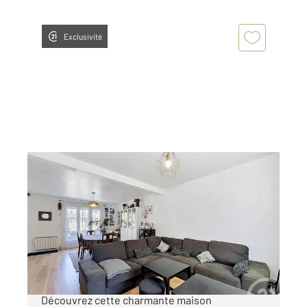
Exclusivité
OLIVET 45
2
95,30 m
, 5 pièces
Ref : 371
Maison à vendre
288 900 €
** MAISON SÛR SOUS-SOL OLIVET VAL **
Découvrez cette charmante maison