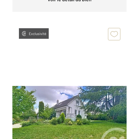
Exclusivité
OLIVET 45
2
158,49 m
, 6 pièces
Ref : 193
Maison à vendre
328 000 €
Visiter le site dédié