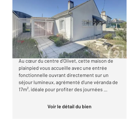
OLIVET 45
2
60,11 m
, 3 pièces
Ref : 147
Maison à vendre
229 900 €
** MAISON DE PLAIN PIED CENTRE D'OLIVET **
Au cœur du centre d'Olivet, cette maison de
plainpied vous accueille avec une entrée
fonctionnelle ouvrant directement sur un
séjour lumineux, agrémenté d'une véranda de
17m², idéale pour profiter des journées ...
Voir le détail du bien