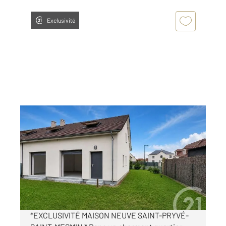
Exclusivité
OLIVET 45
2
123,60 m
, 5 pièces
Ref : 384
Maison à vendre
246 100 €
Visiter le site dédié
*EXCLUSIVITÉ MAISON NEUVE SAINT-PRYVÉ-