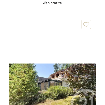
J'en profite
OLIVET 45
2
135 m
, 5 pièces
Ref : 146
Maison à vendre
464 900 €