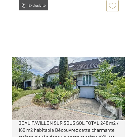
Exclusivité
OLIVET 45
2
158,49 m
, 6 pièces
Ref : 422
Maison à vendre
256 800 €
** EXCLUSIVITE OLIVET PROCHE BOURG**
BEAU PAVILLON SUR SOUS SOL TOTAL 248 m2 /
160 m2 habitable Découvrez cette charmante
maison située dans un secteur calme d'Olivet,