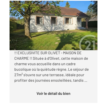
OLIVET 45
2
97,80 m
, 4 pièces
Ref : 354
Maison à vendre
360 400 €
Visiter le site dédié
!! EXCLUSIVITE SUR OLIVET - MAISON DE
CHARME !! Située à d'Olivet, cette maison de
charme vous accueille dans un cadre
bucolique où la quiétude règne. Le séjour de
27m² s'ouvre sur une terrasse, idéale pour
profiter des journées ensoleillées, tandis ...
Voir le détail du bien