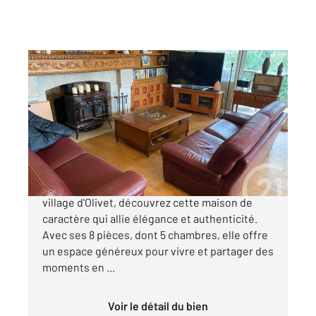
OLIVET 45
2
218,15 m
, 8 pièces
Ref : 211
Maison à vendre
546 000 €
!! C à vendre sur Olivet !! Dans le charmant
village d'Olivet, découvrez cette maison de
caractère qui allie élégance et authenticité.
Avec ses 8 pièces, dont 5 chambres, elle offre
un espace généreux pour vivre et partager des
moments en ...
Voir le détail du bien