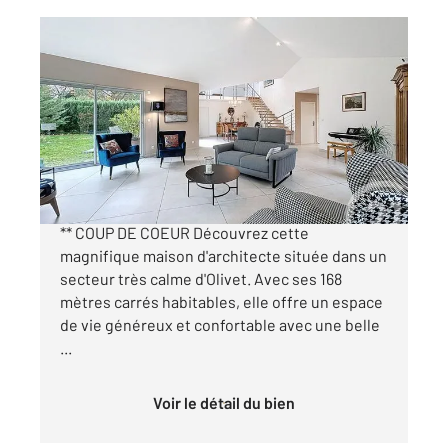
OLIVET 45
2
168 m
, 5 pièces
Ref : 401
Maison à vendre
459 900 €
** MAGNIFIQUE MAISON ARCHITECTE DE 2014
** COUP DE COEUR Découvrez cette
magnifique maison d'architecte située dans un
secteur très calme d'Olivet. Avec ses 168
mètres carrés habitables, elle offre un espace
de vie généreux et confortable avec une belle
...
Voir le détail du bien