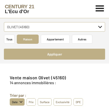
CENTURY 21
L'Ecu d'Or
OLIVET (45160)
Tous
Maison
Appartement
Autres
Appliquer
Vente maison Olivet (45160)
14 annonces immobilières :
Trier par :
Date
Prix
Surface
Exclusivité
DPE