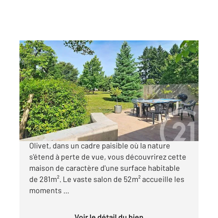
OLIVET 45
2
281,42 m
, 9 pièces
Ref : 218
Maison à vendre
840 000 €
!! MAISON DE CARACTERE et FAMILIALE !! À
Olivet, dans un cadre paisible où la nature
s'étend à perte de vue, vous découvrirez cette
maison de caractère d'une surface habitable
de 281m². Le vaste salon de 52m² accueille les
moments ...
Voir le détail du bien