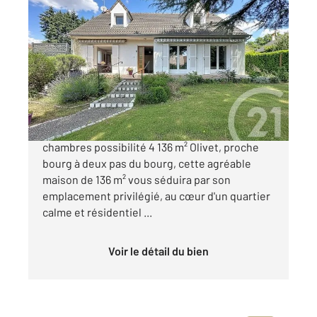
OLIVET 45
2
136 m
, 5 pièces
Ref : 244
Maison à vendre
357 000 €
Maison familiale sur sous-sol 5 pièces 3
chambres possibilité 4 136 m² Olivet, proche
bourg à deux pas du bourg, cette agréable
maison de 136 m² vous séduira par son
emplacement privilégié, au cœur d'un quartier
calme et résidentiel ...
Voir le détail du bien