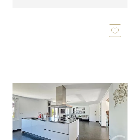
OLIVET 45
2
158 m
, 5 pièces
Ref : 124
Maison à vendre
499 900 €