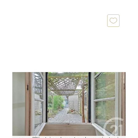
OLIVET 45
2
202,67 m
, 7 pièces
Ref : 138
Maison à vendre
466 400 €
!!! Maison de charme au centre ville !!! Dans le