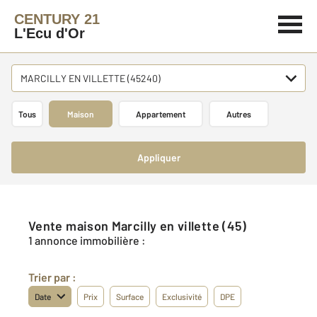
CENTURY 21
L'Ecu d'Or
MARCILLY EN VILLETTE (45240)
Tous
Maison
Appartement
Autres
Appliquer
Vente maison Marcilly en villette (45)
1 annonce immobilière :
Trier par :
Date
Prix
Surface
Exclusivité
DPE