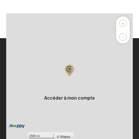
+
-
Parlons de vous, parlons biens
Votre compte :
Accéder à mon compte
500 m
©
Mappy