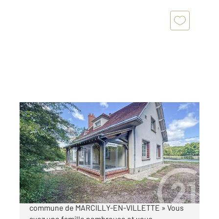
MARCILLY EN VILLETTE 45
2
190 m
, 6 pièces
Ref : 172
Maison à vendre
299 900 €
« SPACIEUSE MAISON TRADITIONNELLE,
commune de MARCILLY-EN-VILLETTE » Vous
avez une famille nombreuse et vous