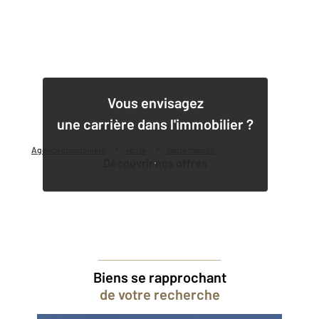
1
Vous envisagez
une carrière dans l'immobilier ?
Agence immobilière
Vente
Vente maison
Découvrir nos offres
Biens se rapprochant
de votre recherche